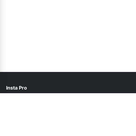
Insta Pro
help@instapro2.org.pk
Follow Us