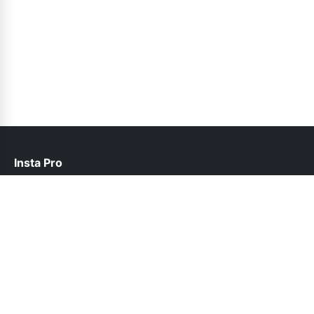
Insta Pro
help@instapro2.org.pk
Follow Us