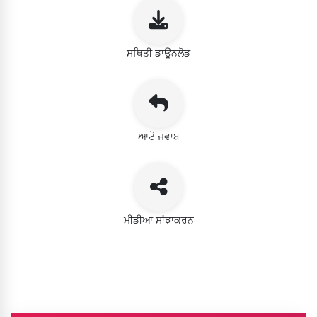
ਸਥਿਤੀ ਡਾਊਨਲੋਡ
ਆਟੋ ਜਵਾਬ
ਮੀਡੀਆ ਸਾਂਝਾਕਰਨ