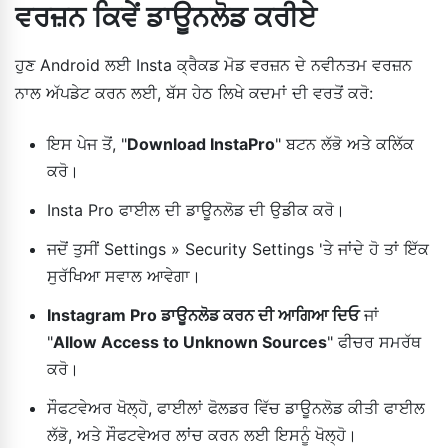
ਵਰਜ਼ਨ ਕਿਵੇਂ ਡਾਊਨਲੋਡ ਕਰੀਏ
ਹੁਣ Android ਲਈ Insta ਕ੍ਰੈਕਡ ਮੋਡ ਵਰਜ਼ਨ ਦੇ ਨਵੀਨਤਮ ਵਰਜ਼ਨ
ਨਾਲ ਅੱਪਡੇਟ ਕਰਨ ਲਈ, ਬੱਸ ਹੇਠ ਲਿਖੇ ਕਦਮਾਂ ਦੀ ਵਰਤੋਂ ਕਰੋ:
ਇਸ ਪੇਜ ਤੋਂ, "
Download InstaPro
" ਬਟਨ ਲੱਭੋ ਅਤੇ ਕਲਿੱਕ
ਕਰੋ।
Insta Pro ਫਾਈਲ ਦੀ ਡਾਊਨਲੋਡ ਦੀ ਉਡੀਕ ਕਰੋ।
ਜਦੋਂ ਤੁਸੀਂ Settings » Security Settings 'ਤੇ ਜਾਂਦੇ ਹੋ ਤਾਂ ਇੱਕ
ਸੁਰੱਖਿਆ ਸਵਾਲ ਆਵੇਗਾ।
Instagram Pro ਡਾਊਨਲੋਡ ਕਰਨ ਦੀ ਆਗਿਆ ਦਿਓ
ਜਾਂ
"
Allow Access to Unknown Sources
" ਫੀਚਰ ਸਮਰੱਥ
ਕਰੋ।
ਸੌਫਟਵੇਅਰ ਖੋਲ੍ਹੋ, ਫਾਈਲਾਂ ਫੋਲਡਰ ਵਿੱਚ ਡਾਊਨਲੋਡ ਕੀਤੀ ਫਾਈਲ
ਲੱਭੋ, ਅਤੇ ਸੌਫਟਵੇਅਰ ਲਾਂਚ ਕਰਨ ਲਈ ਇਸਨੂੰ ਖੋਲ੍ਹੋ।