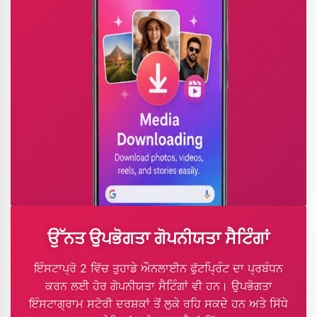
ਉੱਨਤ ਉਪਭੋਗਤਾ ਗੋਪਨੀਯਤਾ ਸੈਟਿੰਗਾਂ
ਇੰਸਟਾਪ੍ਰੋ 2 ਵਿੱਚ ਤੁਹਾਡੇ ਔਨਲਾਈਨ ਫੁੱਟਪ੍ਰਿੰਟ ਦਾ ਪ੍ਰਬੰਧਨ
ਕਰਨ ਲਈ ਹੋਰ ਗੋਪਨੀਯਤਾ ਸੈਟਿੰਗਾਂ ਵੀ ਹਨ। ਉਪਭੋਗਤਾ
ਇੰਸਟਾਗ੍ਰਾਮ ਸਟੋਰੀ ਦਰਸ਼ਕਾਂ ਤੋਂ ਲੁਕੇ ਰਹਿ ਸਕਦੇ ਹਨ ਅਤੇ ਸਿੱਧੇ