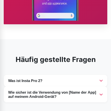
Häufig gestellte Fragen
Was ist Insta Pro 2?
Es handelt sich um eine modifizierte Version der
Wie sicher ist die Verwendung von [Name der App]
beliebten Instagram-Software, die zusätzliche
auf meinem Android-Gerät?
Funktionen bietet, die in der regulären Version nicht
Die Antwort lautet: Ja, die Nutzung von Inst Pro 2 ist
enthalten sind. Sie richtet sich an Nutzer, die sich mehr